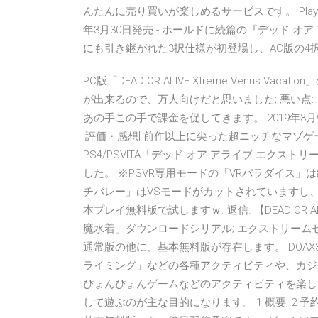
んたんに売り買いが楽しめるサービスです。 PlayStatio
年3月30日発売 - ホールドに続篇の『デッド オ
にも引き継がれた3択仕様が初登場し、AC版の
PC版「DEAD OR ALIVE Xtreme Venus
が出来るので、万人向けだと思いました; 悪い点
あの手この手で課金を促してきます。 2019年3月9日 
[評価・感想] 前作以上に尖った超ニッチなマゾゲー
PS4/PSVITA「デッド オア アライブ エクス
した。 ※PSVR専用モードの「VRパラダイス」は
チバレー」はVSモードがカットされていますし、
本プレイ無料版で試しますｗ. 返信. 【DEAD OR AL
魔水着」ダウンロードシリアル; エクストリームセクシー
通常版の他に、基本無料版が存在します。 DOA
ライミング」などの各種アクティビティや、カジノが
ぴょんぴょんゲームなどのアクティビティを楽し
して遊ぶのが主な目的になります。 1 概要; 2 予約先 ・Ninte