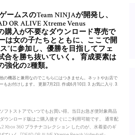
モゲームスのTeam NINJAが開発し、
 ALIVE Xtreme Venus
ケージの購入が不要なダウンロード専売で
ヤーは女の子たちとともに、ここで開
ス”に参加し、優勝を目指してフェ
試合を勝ち抜いていく。 育成要素は
の強化の2種類。
が他の機器と兼用なのでこちらにはつきません。ネットやお店で
バレーもお付けします。 更新7月2日. 作成6月10日. 3. お気に入り. 3.
leyballがゲームソフトストアでいつでもお買い得。当日お急ぎ便対象商品
ダウンロード版はご購入後すぐにご利用可能です。 通常配
2 Xbox 360 プラチナコレクション したのが、水着姿のギ
 OR ALIVE Xtreme Beach Volleyball』。