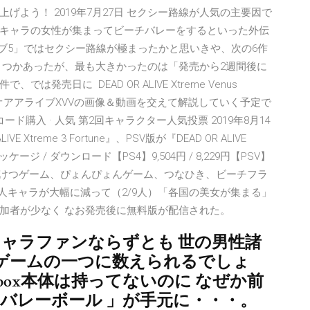
よう！ 2019年7月27日 セクシー路線が人気の主要因で
キャラの女性が集まってビーチバレーをするといった外伝
イブ5」ではセクシー路線が極まったかと思いきや、次の6作
くつかあったが、最も大きかったのは「発売から2週間後に
売日に DEAD OR ALIVE Xtreme Venus
。デッドオアアライブXVVの画像＆動画を交えて解説していく予定で
 コード購入 · 人気 第2回キャラクター人気投票 2019年8月14
E Xtreme 3 Fortune』、PSV版が『DEAD OR ALIVE
ッケージ / ダウンロード【PS4】9,504円 / 8,229円【PSV】
バレー、どんけつゲーム、ぴょんぴょんゲーム、つなひき、ビーチフラ
人キャラが大幅に減って（2/9人）「各国の美女が集まる」
加者が少なく なお発売後に無料版が配信された。
キャラファンならずとも 世の男性諸
ゲームの一つに数えられるでしょ
box本体は持ってないのに なぜか前
チバレーボール 」が手元に・・・。