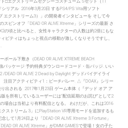
ト□エクストリームセクシーコスチューム Sセット（11
ル 2016年3月20日 するPS4/PS Vita用ソフト
オア アライブ エクストリーム3）」の開発者インタビューを そして今
ンオフ「DEAD OR ALIVE Xtreme」シリーズの最新 さ
X2の頃と比べると、女性キャラクターの人数は約2倍にもな
ティビティはちょっと視点の移動が激しくなりそうですし、
.
下敷き（DEAD OR ALIVE XTREME BEACH
6 最強パッケージ 予約特典ダウンロードコード・缶バッジ. いい
EAD OR ALIVE 2 Dead by Daylight デッドバイデイライ
は不明。 注目アクティビティ1：ビーチバレー. △『DOAX』シリー
される 2017年1月23日 ゲーム本体（『デッド オア ア
品版を所有しているユーザーには“配信延期のお詫び”として2
の場合は当初より有料配信となる。 わけだが、これは2016
ストリーム 3」にPlayStation VR専用モードを追加するも
4日より「DEAD OR ALIVE Xtreme 3 Fortune」
OR ALIVE Xtreme」がDMM GAMESで登場！女の子た