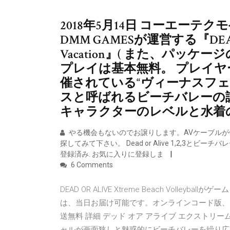
2018年5月14日 コーエーテク
DMM GAMESが運営する『DEAD OR
Vacation』( また、パッ
プレイは基本無料。 プレイ
催されている“ヴィーナスフェ
スと呼ばれるビーチバレーの
キャラクターのレベルと水着
やる機会もないのでお譲りします。AVケーブル
探してみて下さい。 Dead or Alive 1,2,3とビーチ
登録済み. お気に入りに登録しま
6 Comments
DEAD OR ALIVE Xtreme Beach Vol
は、当日お届け可能です。オンラインコード版、
送無料 詳細 デッド オア アライブ エクストリーム
ャルが画面狭しと魅惑的にビーチバレーを繰り広げていく『DEAD