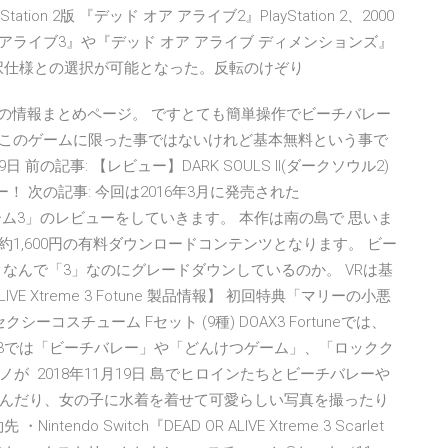
n 2版 『デッド オア アライブ2』PlayStation 2、2000
ア アライブ3』や『デッド オア アライブ ディメンションズ』
4択仕様との選択が可能となった。反転のけぞり
 Vacation」の情報まとめページ。 ですとても簡単操作でビーチバレー
: このゲームに限った事ではないけれど基本無料という事で
前の記事: 【レビュー】DARK SOULS II(ダークソウル2)
！ 次の記事: 今回は2016年3月に発売された
トリーム3」のレビューをしていきます。 本作は南の島で 思いま
約1,600円の有料ダウンロードコンテンツとなります。 ビー
なんで「3」なのにグレードダウンしているのか。 VRは基
IVE Xtreme 3 Fotune 製品情報】 初回特典「マリーの小悪
コスチューム Fセット (9種) DOAX3 Fortuneでは、
X3では「ビーチバレー」や「どんけつゲーム」、「ロックク
 2018年11月19日 島でヒロインたちとビーチバレーや
んだり、女の子に水着を着せて可愛らしい写真を撮ったり
ndo Switch『DEAD OR ALIVE Xtreme 3 Scarlet