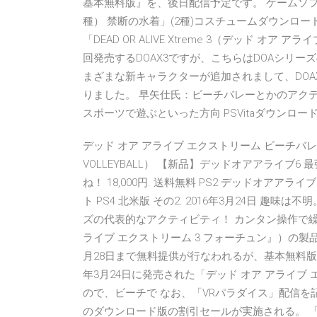
基本無料版』を、後日配信予定です。 ゲームソフ
種） 禁断の水着」(2種)コスチュームダウンロードシリア
「DEAD OR ALIVE Xtreme 3（デッド 
回発売するDOAX3ですが、こちらはDOAシリーズのスピ
まざまな新キャラクターが追加されまして、DOA
りました。 早矢仕氏：ビーチバレーとかのアク
スポーツで遊ぶといった方向 PSVitaダウンロード
デッド オア アライブ エクストリーム ビーチバレーボール
VOLLEYBALL） 【新品】デッドオアアライブ
ね！ 18,000円. 送料無料 PS2 デッドオアアライブ2 /D
ト PS4 北米版 その2. 2016年3月24日 趣味
ズの代表的なアクティビティ！ カンタン操作で繰り出
ライブ エクストリーム 3 フォーチュン』）の製
月28日まで無料提供が行なわれるが、基本無料版
年3月24日に発売された「デッド オア アライブ エク
ので、ビーチで なお、「VRパラダイス」配信を記念して1月2
のダウンロード版の割引セールが実施される。 「DEAD 