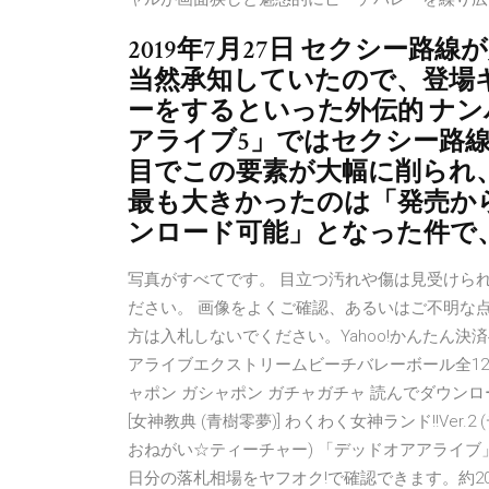
2019年7月27日 セクシー
当然承知していたので、登場
ーをするといった外伝的 ナン
アライブ5」ではセクシー路
目でこの要素が大幅に削られ
最も大きかったのは「発売か
ンロード可能」となった件で
写真がすべてです。 目立つ汚れや傷は見受けら
ださい。 画像をよくご確認、あるいはご不明な
方は入札しないでください。Yahoo!かんたん決済
アライブエクストリームビーチバレーボール全12種dead or 
ャポン ガシャポン ガチャガチャ 読んでダウンロード [Semni] Cl
[女神教典 (青樹零夢)] わくわく女神ランド!!V
おねがい☆ティーチャー) 「デッドオアアライブ
日分の落札相場をヤフオク!で確認できます。約20