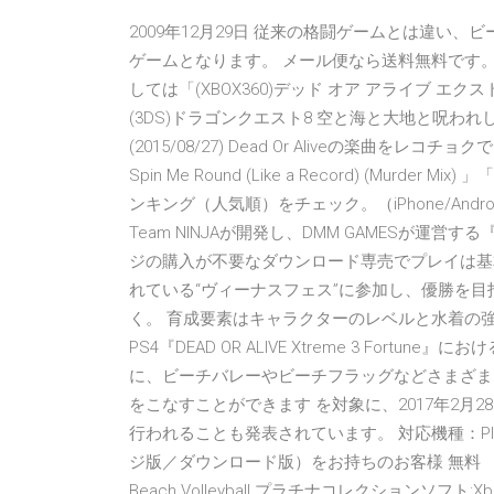
2009年12月29日 従来の格闘ゲームとは違い
ゲームとなります。 メール便なら送料無料です。 
しては「(XBOX360)デッド オア アライブ 
(3DS)ドラゴンクエスト8 空と海と大地と呪わ
(2015/08/27) Dead Or Aliveの楽曲
Spin Me Round (Like a Record) (Mu
ンキング（人気順）をチェック。（iPhone/Andr
Team NINJAが開発し、DMM GAMESが運営する『DEAD
ジの購入が不要なダウンロード専売でプレイは基
れている“ヴィーナスフェス”に参加し、優勝を
く。 育成要素はキャラクターのレベルと水着の強化
PS4『DEAD OR ALIVE Xtreme 3 Fortun
に、ビーチバレーやビーチフラッグなどさまざま
をこなすことができます を対象に、2017年2月
行われることも発表されています。 対応機種：PlaySta
ジ版／ダウンロード版）をお持ちのお客様 無料 【3980
Beach Volleyball プラチナコレクションソフ