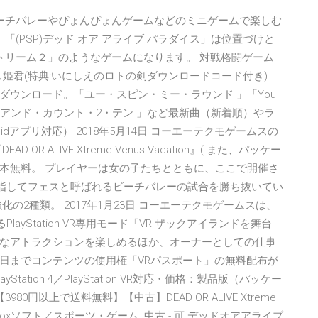
、ビーチバレーやぴょんぴょんゲームなどのミニゲームで楽しむ
「(PSP)デッド オア アライブ パラダイス」は位置づけと
エクストリーム２」のようなゲームになります。 対戦格闘ゲーム
れし姫君(特典:いにしえのロトの剣ダウンロードコード付き)
をレコチョクでダウンロード。「ユー・スピン・ミー・ラウンド 」「You
rder Mix) 」「アンド・カウント・2・テン 」など最新曲（新着順）やラ
oidアプリ対応） 2018年5月14日 コーエーテクモゲームスの
 OR ALIVE Xtreme Venus Vacation』( また、パッケー
本無料。 プレイヤーは女の子たちとともに、ここで開催さ
目指してフェスと呼ばれるビーチバレーの試合を勝ち抜いてい
の2種類。 2017年1月23日 コーエーテクモゲームスは、
e』におけるPlayStation VR専用モード「VR ザックアイランドを舞台
なアトラクションを楽しめるほか、オーナーとしての仕事
28日までコンテンツの使用権「VRパスポート」の無料配布が
tion 4／PlayStation VR対応・価格：製品版（パッケー
円以上で送料無料】【中古】DEAD OR ALIVE Xtreme
ト:Xboxソフト／スポーツ・ゲーム. 中古 - 可 デッドオアアライブ