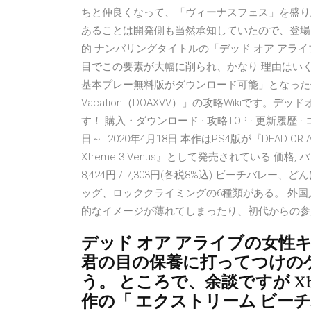
ちと仲良くなって、「ヴィーナスフェス」を盛り上げ
あることは開発側も当然承知していたので、登場
的 ナンバリングタイトルの「デッド オア アラ
目でこの要素が大幅に削られ、かなり 理由はい
基本プレー無料版がダウンロード可能」となった件で、では発
Vacation（DOAXVV）」の攻略Wikiです
す！ 購入・ダウンロード · 攻略TOP · 更新履歴 ·
日～. 2020年4月18日 本作はPS4版が『DEAD OR ALIV
Xtreme 3 Venus』として発売されている 価格, パ
8,424円 / 7,303円(各税8%込) ビーチ
ッグ、ロッククライミングの6種類がある。 外国
的なイメージが薄れてしまったり、初代からの参
デッド オア アライブの女性
君の目の保養に打ってつけの
う。 ところで、余談ですが X
作の「 エクストリーム ビー