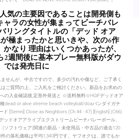
路線が人気の主要因であることは開発側も
キャラの女性が集まってビーチバレ
バリングタイトルの「デッド オア
線が極まったかと思いきや、次の6作
、かなり 理由はいくつかあったが、
ら2週間後に基本プレー無料版がダウ
、では発売日に
れませんが、中古ですので、多少の汚れや傷など、ご了承く
点はご質問の上、ご入札をご検討ください。新品をお求めの
への入金確認後,定形外発送と ☆送料無料☆HGIFデッドオア
alive xtreme beach volleyball/doaバンダイガチ
ose as Neighbors (Ch.44 - 47) [English] (C66)
er.2 (デッドオアアライブエクストリームビーチバレーボール、
」(ソフトウェア)関連の新品・未使用品・中古品の過去120
件の落札価格は平均1,340円です。ヤフオク!は、誰でもか