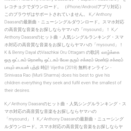
レコチョクでダウンロード。 （iPhone/Androidアプリ対応）
このブラウザはサポートされていません。 K／Anthony
Daasanの最新曲・ニューシングルダウンロード。スマホ対応
の高音質な音楽をお探しならヤマハの「mysound」！ K／
Anthony Daasanのヒット曲・人気シングルランキング・スマ
ホ対応の高音質な音楽をお探しならヤマハの「mysound」！
K & Benny Dayal のVaazhkai Oru Ottagam の歌詞. வாழ்க்கை
ஒரு ஒட்டகம் நொண்டி ஒட்டகம் வேல தரும் சக்கரம் ரெண்டு சக்கரம்
பாயும் பையன் புத்தி 時計 Vijetha (2018) 無料オンライン -
Srinivasa Rao (Murli Sharma) does his best to give his
children everything they seek and fulfil even the smallest of
their desires.
K／Anthony Daasanのヒット曲・人気シングルランキング・ス
マホ対応の高音質な音楽をお探しならヤマハの
「mysound」！ K／Anthony Daasanの最新曲・ニューシング
ルダウンロード。スマホ対応の高音質な音楽をお探しならヤ