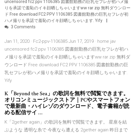
uncensored fc2 ppv 1106385 図書館勤務の巨乳セフレが初ハメ撮
りを承諾で羞恥のイキ顔晒しちゃいますww rar zip 無料ダウンロー
ド Free download FC2 PPV 1106385 図書館勤務の巨乳セフレが初
ハメ撮りを承諾で羞恥のイキ顔晒しちゃいます. Yify
3 Comments
Jan 11, 2020 · Fc2-ppv-1106385 Jun 17, 2019 · home jav
uncensored fc2 ppv 1106385 図書館勤務の巨乳セフレが初ハ
メ撮りを承諾で羞恥のイキ顔晒しちゃいますww rar zip 無料ダ
ウンロード Free download FC2 PPV 1106385 図書館勤務の巨
乳セフレが初ハメ撮りを承諾で羞恥のイキ顔晒しちゃいます.
Yify
K「Beyond the Sea」の歌詞を無料で閲覧できます。
オリコンミュージックストア｜PCやスマートフォン
で最新曲・ハイレゾのダウンロード、電子書籍が読
める配信サイ …
K「2gether again」の歌詞を無料で閲覧できます。 星座を結
ぶような 透明な糸で 今夜なら遭える 2gether again 昨日まで