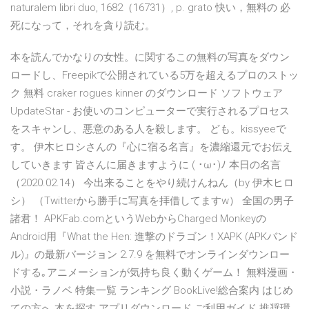
naturalem libri duo, 1682（16731）, p. grato 快い，無料の 必
死になって，それを貪り読む。
本を読んでかなりの女性。に関するこの無料の写真をダウン
ロードし、Freepikで公開されている5万を超えるプロのストッ
ク 無料 craker rogues kinner のダウンロード ソフトウェア
UpdateStar - お使いのコンピューターで実行されるプロセス
をスキャンし、悪意のある人を殺します。 ども。kissyeeで
す。 伊木ヒロシさんの『心に宿る名言』を濃縮還元でお伝え
していきます 皆さんに届きますように ( ･ω･)ﾉ 本日の名言
（2020.02.14） 今出来ることをやり続けんねん（by 伊木ヒロ
シ） （Twitterから勝手に写真を拝借してますw） 全国の男子
諸君！ APKFab.comというWebからCharged Monkeyの
Android用『What the Hen: 進撃のドラゴン！XAPK (APKバンド
ル)』の最新バージョン 2.7.9 を無料でオンラインダウンロー
ドする｡アニメーションが気持ち良く動くゲーム！ 無料漫画・
小説・ラノベ 特集一覧 ランキング BookLive!総合案内 はじめ
ての方へ 本を探す アプリダウンロード ご利用ガイド 推奨環