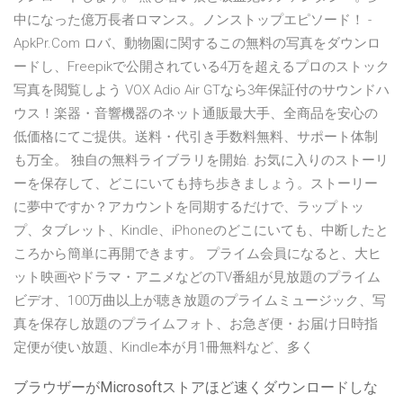
中になった億万長者ロマンス。ノンストップエピソード！ -
ApkPr.Com ロバ、動物園に関するこの無料の写真をダウンロ
ードし、Freepikで公開されている4万を超えるプロのストック
写真を閲覧しよう VOX Adio Air GTなら3年保証付のサウンドハ
ウス！楽器・音響機器のネット通販最大手、全商品を安心の
低価格にてご提供。送料・代引き手数料無料、サポート体制
も万全。 独自の無料ライブラリを開始. お気に入りのストーリ
ーを保存して、どこにいても持ち歩きましょう。ストーリー
に夢中ですか？アカウントを同期するだけで、ラップトッ
プ、タブレット、Kindle、iPhoneのどこにいても、中断したと
ころから簡単に再開できます。 プライム会員になると、大ヒ
ット映画やドラマ・アニメなどのTV番組が見放題のプライム
ビデオ、100万曲以上が聴き放題のプライムミュージック、写
真を保存し放題のプライムフォト、お急ぎ便・お届け日時指
定便が使い放題、Kindle本が月1冊無料など、多く
ブラウザーがMicrosoftストアほど速くダウンロードしな