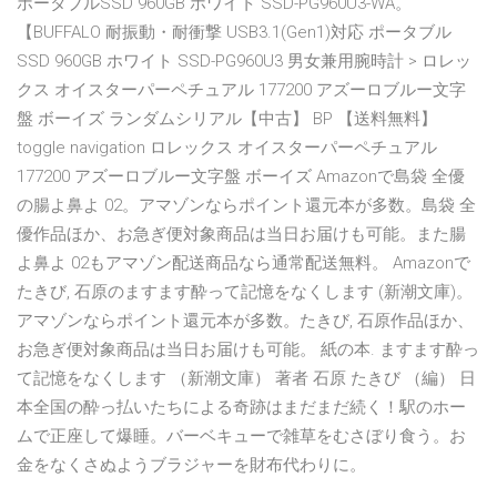
ポータブルSSD 960GB ホワイト SSD-PG960U3-WA。
【BUFFALO 耐振動・耐衝撃 USB3.1(Gen1)対応 ポータブル
SSD 960GB ホワイト SSD-PG960U3 男女兼用腕時計 > ロレッ
クス オイスターパーペチュアル 177200 アズーロブルー文字
盤 ボーイズ ランダムシリアル【中古】 BP 【送料無料】
toggle navigation ロレックス オイスターパーペチュアル
177200 アズーロブルー文字盤 ボーイズ Amazonで島袋 全優
の腸よ鼻よ 02。アマゾンならポイント還元本が多数。島袋 全
優作品ほか、お急ぎ便対象商品は当日お届けも可能。また腸
よ鼻よ 02もアマゾン配送商品なら通常配送無料。 Amazonで
たきび, 石原のますます酔って記憶をなくします (新潮文庫)。
アマゾンならポイント還元本が多数。たきび, 石原作品ほか、
お急ぎ便対象商品は当日お届けも可能。 紙の本. ますます酔っ
て記憶をなくします （新潮文庫） 著者 石原 たきび （編） 日
本全国の酔っ払いたちによる奇跡はまだまだ続く！駅のホー
ムで正座して爆睡。バーベキューで雑草をむさぼり食う。お
金をなくさぬようブラジャーを財布代わりに。