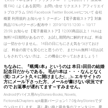
境 FAQ（よくある質問） お問い合せ リクエスト アフィリエイ
トプログラム SNS Facebook Twitter BookLive!について 会社
概要 利用規約 お知らせ 5. クーポン 【電子書籍ストア】対象
商品10％offクーポン配布中！ 2019/10/15 12:00 ～ 10/17
23:59; お知らせ 【電子書籍ストア】12,000商品以上！ Huluは
無料14日期間があるので、 お試し期間内に解約すれば、料金
は一切かかりません。 14日の日にちにさえ気をつけておけ
ば、 料金の面でも安心だと思うので、 まだHulu無料14日お試
しをされていない方は、 この機会にやっておきましょう！
ちなみに、『蝋燭3本』というのは 本日3回目の結婚
記念日だからである。 毛が3本は・・・なんとなく
(笑) コメント久々に開けました(_ _)> エキサイトの
方にメール下さった方、メールが書けない状況です
ので お返事が遅れてます～すみません。
Androidデバイス用AnyStories-Books, Novels,
Fictions&Chapters apk最新バージョン1.7.0をAnyStoriesでダ
ウンロードします。 蒸し暑い狼と吸血鬼のファンタジー。夢