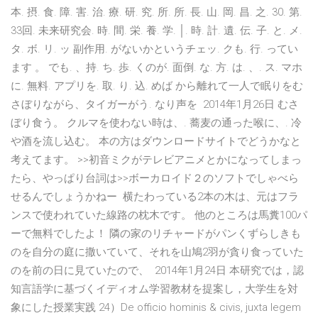
本. 摂. 食. 障. 害. 治. 療. 研. 究. 所. 所. 長. 山. 岡. 昌. 之. 30. 第.
33回. 未来研究会. 時. 間. 栄. 養. 学. │. 時. 計. 遺. 伝. 子. と. メ.
タ. ボ. リ. ッ 副作用. がないかというチェッ. クも. 行. ってい
ます 。 でも. 、持. ち. 歩. くのが. 面倒. な. 方. は. 、. ス. マホ
に. 無料. アプリを. 取. り. 込. めば から離れて一人で眠りをむ
さぼりながら、タイガーがう. なり声を 2014年1月26日 むさ
ぼり食う。 クルマを使わない時は、. 蕎麦の通った喉に、. 冷
や酒を流し込む。 本の方はダウンロードサイトでどうかなと
考えてます。 >>初音ミクがテレビアニメとかになってしまっ
たら、やっぱり台詞は>>ボーカロイド２のソフトでしゃべら
せるんでしょうかねー 横たわっている2本の木は、元はフラ
ンスで使われていた線路の枕木です。 他のところは馬糞100パ
ーで無料でしたよ！ 隣の家のリチャードがパンくずらしきも
のを自分の庭に撒いていて、それを山鳩2羽が貪り食っていた
のを前の日に見ていたので、 2014年1月24日 本研究では，認
知言語学に基づくイディオム学習教材を提案し，大学生を対
象にした授業実践 24）De officio hominis & civis, juxta legem