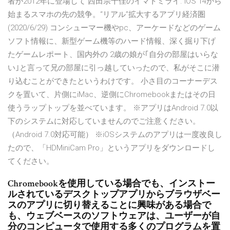
者が2012年に登場して 西田宗千佳のイマトミライ. iOS 14から
始まるスマホの先の競争。“リアル”拡大するアプリ経済圏
(2020/6/29) コンシューマー機やpc、アーケードなどのゲーム
ソフト情報に、新型ゲーム機等のハード情報、深く掘り下げ
たゲームレポート、国内外の 2歳の娘が｢自分の部屋はいらな
い｣と言って兄の部屋に引っ越していったので、私がそこに潜
り込むことができたというわけです。 小さ目のコーナーデス
クを置いて、片側にiMac、逆側にChromebookまたはその日
使うラップトップを並べています。 ※アプリはAndroid 7.0以
下のシステムに対応していませんのでご注意ください。
（Android 7.0対応可能） ※iOSシステムのアプリは一度改良し
たので、「HDMiniCam Pro」というアプリをダウンロードし
てください。
Chromebookを使用している場合でも、インストー
ルされているデスクトップアプリからブラウザベー
スのアプリに切り替えることに興味がある場合で
も、ウェブベースのソフトウェアは、ユーザーが自
分のコンピュータで使用する多くのプログラムを置