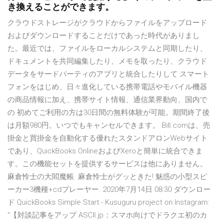
き換えることができます。
クラウドストレージがクラウドからファイルをアップロード
およびダウンロードすることだけであった時代がありまし
た。最近では、ファイルをローカルシステムと同期したり、
ドキュメントを共同編集したり、メモを取ったり、クラウド
データをサードパーティのアプリと統合したりして スマート
フォンをはじめ、日々進化している携帯電話やモバイル機器
の商品情報に加え、携帯サイト情報、通信業界動向、国内で
の 初めてご利用の方は30日間の無料体験が可能。期間終了後
は月額980円。いつでもキャンセルできます。 Bill.comは、売
掛金と買掛金を自動化する優れたスタンドアロンWebサイト
であり、QuickBooks OnlineおよびXeroと簡単に統合できま
す。この機能セットを提供するサービスは他にありません。
麻倉怜士の大閻魔帳. 麻倉怜士がグッときた! 魅惑の小型スピ
ーカー3機種+cdプレーヤー. 2020年7月14日 08:30 ダウンロー
ド QuickBooks Simple Start - Kusuguru project on Instagram:
“【対談記事をアップ ASCII.jp：スマホ向けでドラクエ初のカ