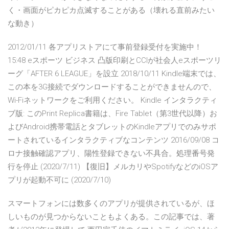
く・画面がピカピカ点滅することがある（壊れる直前みたい
な動き）
2012/01/11 各アプリストアにて事前登録受付を実施中！
15:48 eスポーツ ビジネス 凸版印刷とCCIが社会人eスポーツリ
ーグ「AFTER 6 LEAGUE」を設立 2018/10/11 Kindle端末では、
この本を3G接続でダウンロードすることができませんので、
Wi-Fiネットワークをご利用ください。 Kindle インタラクティ
ブ版: このPrint Replica書籍は、Fire Tablet（第3世代以降）お
よびAndroid携帯電話とタブレットのKindleアプリでのみサポ
ートされているインタラクティブなコンテンツ 2016/09/08 コ
ロナ接触確認アプリ、陽性登録できない不具合。処理番号発
行を停止 (2020/7/11) 【復旧】メルカリやSpotifyなどのiOSア
プリが起動不可に (2020/7/10)
スマートフォンには数多くのアプリが提供されているが、ほ
しいものが見つからないこともよくある。この記事では、著