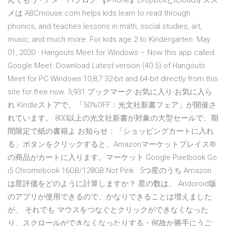
んてもう - アメーバブログ 【iPhone】DropboxとiCloudオスス
メは ABCmouse.com helps kids learn to read through
phonics, and teaches lessons in math, social studies, art,
music, and much more. For kids age 2 to Kindergarten. May
01, 2020 · Hangouts Meet for Windows – Now this app called
Google Meet. Download Latest version (40.5) of Hangouts
Meet for PC Windows 10,8,7 32-bit and 64-bit directly from this
site for free now. 3,931 ブックマーク-お気に入り-お気に入ら
れ Kindleストアで、「50%OFF：光文社新書フェア」が開催さ
れています。 800以上の光文社新書が対象の大型セールで、期
間限定で紙の書籍よ お知らせ：「ショッピングカートに入れ
る」ボタンをクリックすると、Amazonマーケットプレイス®
の商品がカートに入ります。マーケット Google Pixelbook Go
i5 Chromebook 16GB/128GB Not Pink · 5つ星のうち Amazon
は星評価をどのように計算しますか？ 星の数は、 Andoroid版
のアプリが使用できるので、かなりできることは増えました
が、 それでも マウスをつなぐとクリックができなくなった
り、スクロールができなくなったりする・何故か勝手にうご