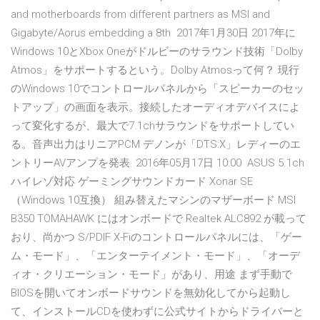
and motherboards from different partners as MSI and
Gigabyte/Aorus embedding a 8th 2017年1月30日 2017年に
Windows 10とXbox Oneがドルビーのサラウンド技術「Dolby
Atmos」をサポートするという。Dolby Atmosって何？ 現行
のWindows 10でコントロールパネルから「スピーカーのセッ
トアップ」の画面を表示。接続したオーディオデバイスによ
って変化するが、最大で7.1chサラウンドをサポートしてい
る。音声出力はリニアPCM デノンが「DTS:X」レディーのエ
ントリーAVアンプを発表. 2016年05月17日 10:00 ASUS 5.1ch
ハイレゾ対応 ゲーミングサウンドカード Xonar SE
（Windows 10互換） 組み替えたマシンのマザーボード MSI
B350 TOMAHAWK にはオンボードで Realtek ALC892 が載って
おり、尚かつ S/PDIF X-Fiのコントロールパネルには、「ゲー
ム・モード」、「エンターテイメント・モード」、「オーデ
ィオ・クリエーション・モード」があり、用途 まず手動で
BIOSを開いてオンボードサウンドを無効化してから起動し
て、インストールCDを使わずに公式サイトからドライバーと