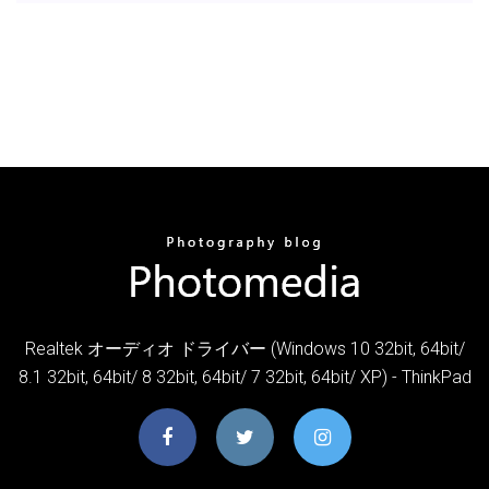
Realtek オーディオ ドライバー (Windows 10 32bit, 64bit/
8.1 32bit, 64bit/ 8 32bit, 64bit/ 7 32bit, 64bit/ XP) - ThinkPad