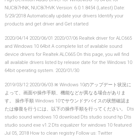
NUC8i7HNK, NUC8i7HVK Version: 6.0.1.8454 (Latest) Date:
5/29/2018 Automatically update your drivers Identify your
products and get driver and Get started
2020/04/14 2020/06/01 2020/07/06 Realtek driver for ALC665
and Windows 10 64bit A complete list of available sound
device drivers for Realtek ALC665.On this page, you will find
all available drivers listed by release date for the Windows 10
64bit operating system. 2020/01/30
2019/03/12 2020/06/03 ※ Windows 10のアップデート状況に
よって、画面や操作手順、機能などが異なる場合がありま
す。 操作手順 Windows 10でサウンドデバイスの状態確認ま
たは修復を行うには、以下の操作手順を行ってください。 Dts
studio sound windows 10 download Dts studio sound hp Dts
studio sound exe v1.2 Dts equalizer for windows 10 featured
Jul 05, 2018 How to clean registry Follow us: Twitter