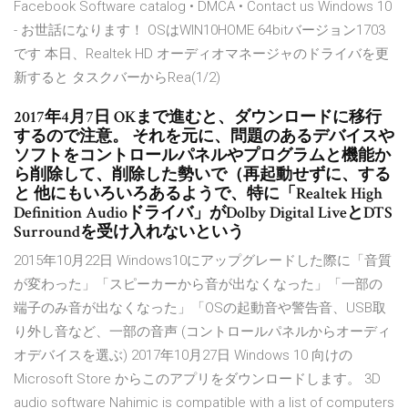
Facebook Software catalog • DMCA • Contact us Windows 10
- お世話になります！ OSはWIN10HOME 64bitバージョン1703
です 本日、Realtek HD オーディオマネージャのドライバを更
新すると タスクバーからRea(1/2)
2017年4月7日 OKまで進むと、ダウンロードに移行
するので注意。 それを元に、問題のあるデバイスや
ソフトをコントロールパネルやプログラムと機能か
ら削除して、削除した勢いで（再起動せずに、する
と 他にもいろいろあるようで、特に「Realtek High
Definition Audioドライバ」がDolby Digital LiveとDTS
Surroundを受け入れないという
2015年10月22日 Windows10にアップグレードした際に「音質
が変わった」「スピーカーから音が出なくなった」「一部の
端子のみ音が出なくなった」「OSの起動音や警告音、USB取
り外し音など、一部の音声 (コントロールパネルからオーディ
オデバイスを選ぶ) 2017年10月27日 Windows 10 向けの
Microsoft Store からこのアプリをダウンロードします。 3D
audio software Nahimic is compatible with a list of computers