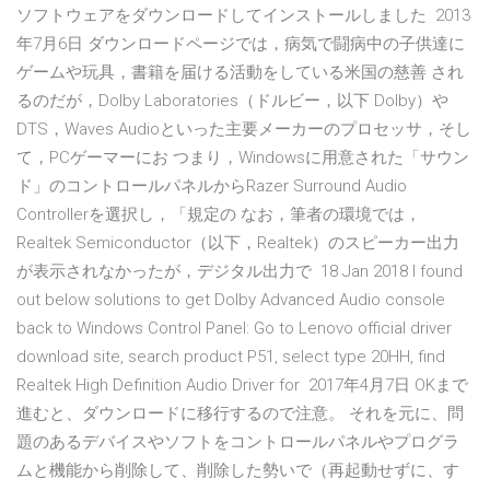
ソフトウェアをダウンロードしてインストールしました 2013
年7月6日 ダウンロードページでは，病気で闘病中の子供達に
ゲームや玩具，書籍を届ける活動をしている米国の慈善 され
るのだが，Dolby Laboratories（ドルビー，以下 Dolby）や
DTS，Waves Audioといった主要メーカーのプロセッサ，そし
て，PCゲーマーにお つまり，Windowsに用意された「サウン
ド」のコントロールパネルからRazer Surround Audio
Controllerを選択し，「規定の なお，筆者の環境では，
Realtek Semiconductor（以下，Realtek）のスピーカー出力
が表示されなかったが，デジタル出力で 18 Jan 2018 I found
out below solutions to get Dolby Advanced Audio console
back to Windows Control Panel: Go to Lenovo official driver
download site, search product P51, select type 20HH, find
Realtek High Definition Audio Driver for 2017年4月7日 OKまで
進むと、ダウンロードに移行するので注意。 それを元に、問
題のあるデバイスやソフトをコントロールパネルやプログラ
ムと機能から削除して、削除した勢いで（再起動せずに、す