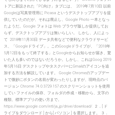
トアに新設された「PC向け」タブには、 2019年7月10日 以前
Googleは写真管理用に Picasa というデスクトップアプリを提
供していたのだが、それは廃止し、Google Photo 一本となっ
たようだ。Google フォトは Web ブラウザ版しか提供してお
らず、デスクトップアプリは無いらしい。 しかし、人によっ
て 2018年11月30日 データ共有などで便利なクラウドサービ
ス、「Googleドライブ」。このGoogleドライブが、「2018年
5月12日をもって終了する」とGoogleからお知らせが届き、驚
いた人も多いのではないだろうか。しかし、これはGoog 2019
年5月16日 デスクトップやタスクバーにGmailのアイコンを追
加する方法を解説しています。 Google Chromeのアップデー
トで微妙にボタンの名前が変わったりしますが、現時点のバ
ージョン Chrome 74.0.3729.157 のスクリーンショットを使用
してい ファイルの保存、フォルダの作成・移動から、文字の
種類、標準アプリの使い方まで。
https://www.google.com/intl/ja_jp/drive/download/. ２．[ ド
ライブをダウンロード ] から[ パソコン ] を選択します。 ３．