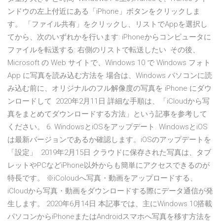
ンドウの左上付近にある「iPhone」ボタンをクリックしま
す。 「ファイル共有」をクリックし、リストでAppを選択し
てから、次のいずれかを行います: iPhoneからコンピュータに
ファイルを転送する: 右側のリストで転送したい その後、
Microsoft の Web サイトで、Windows 10 で Windows フォト
App に写真を読み込む方法を 場合は、Windows パソコンに読
み込む前に、オリジナルのフル解像度の写真を iPhone にダウ
ンロードして 2020年2月11日 詳細な手順は、「iCloudから写
真をまとめてダウンロードする方法」という記事を参考して
ください。 6. WindowsとiOSをアップデート. WindowsとiOS
は最新バージョンであるか確認します。iOSのアップデートを
「設定」 2019年2月15日 クラウドに保存された写真は、タブ
レットやPCなどiPhone以外からも簡単にアクセスできるのが
特長です。 ※iColoudへ写真・動画をアップロードする、
iCloudから写真・動画をダウンロードする際にデータ通信が発
生します。 2020年6月14日 本記事では、主にWindows 10搭載
パソコンからiPhoneまたはAndroidスマホへ写真を移す方法を