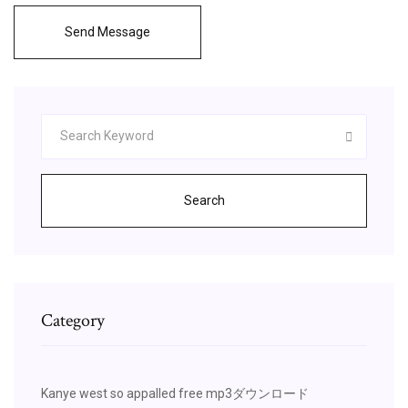
Send Message
Search
Category
Kanye west so appalled free mp3ダウンロード