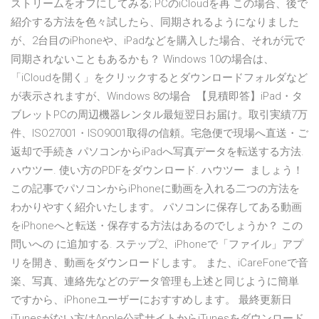
ストリームをオフにしてみる; PCのiCloudを再 この場合、後で
紹介する方法を色々試したら、同期されるようになりました
が、2台目のiPhoneや、iPadなどを購入した場合、それが元で
同期されないこともあるかも？ Windows 10の場合は、
「iCloudを開く」をクリックするとダウンロードフォルダなど
が表示されますが、Windows 8の場合 【見積即答】iPad・タ
ブレットPCの周辺機器レンタル最短翌日お届け。取引実績7万
件、ISO27001・ISO9001取得の信頼。宅急便で現場へ直送・ご
返却で手続き パソコンからiPadへ写真データを転送する方法.
ハウツー. 使い方のPDFをダウンロード. ハウツー ましょう！
この記事でパソコンからiPhoneに動画を入れる二つの方法を
わかりやすく紹介いたします。 パソコンに保存してある動画
をiPhoneへと転送・保存する方法はあるのでしょうか？ この
問いへの に追加する. ステップ2、iPhoneで「ファイル」アプ
リを開き、動画をダウンロードします。 また、iCareFoneで音
楽、写真、連絡先などのデータ管理も上述と同じように簡単
ですから、iPhoneユーザーにおすすめします。 最終更新日
iTunesがない方はApple公式サイトからiTunesをダウンロード