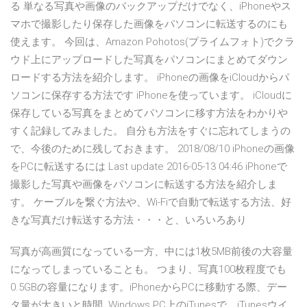
る 単なる写真や画像のバックアップだけでなく、iPhoneやス
マホで撮影したり保存した画像をパソコンに転送するのにも
使えます。 今回は、Amazon Pohotos(プライムフォト)でクラ
ウド上にアップロードした写真をパソコンにまとめてダウン
ロードする方法を紹介します。 iPhoneの画像をiCloudからパ
ソコンに保存する方法です iPhoneを使っています。 iCloudに
保存している写真をまとめてパソコンに移す方法をわかりや
すく記録してみました。 自分も方法をすぐに忘れてしまうの
で、今後のために残しておきます。 2018/08/10 iPhoneの画像
をPCに転送するには Last update 2016-05-13 04:46 iPhoneで
撮影した写真や画像をパソコンに転送する方法を紹介しま
す。 ケーブルを繋ぐ方法や、Wi-Fiで自動で転送する方法、好
きな写真だけ転送する方法・・・と、いろいろあり
写真が高画質になっている一方、中には1枚5MB前後の大容量
になってしまっていることも。 つまり、写真100枚程度でも
0.5GBの容量になります。iPhoneからPCに移動する際、デー
タ量が大きいと時間 Windows PC上のiTunesで、iTunesウイ