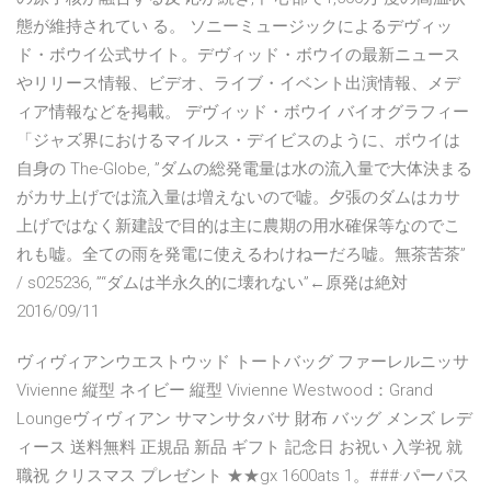
態が維持されてい る。 ソニーミュージックによるデヴィッ
ド・ボウイ公式サイト。デヴィッド・ボウイの最新ニュース
やリリース情報、ビデオ、ライブ・イベント出演情報、メデ
ィア情報などを掲載。 デヴィッド・ボウイ バイオグラフィー
「ジャズ界におけるマイルス・デイビスのように、ボウイは
自身の The-Globe, ”ダムの総発電量は水の流入量で大体決まる
がカサ上げでは流入量は増えないので嘘。夕張のダムはカサ
上げではなく新建設で目的は主に農期の用水確保等なのでこ
れも嘘。全ての雨を発電に使えるわけねーだろ嘘。無茶苦茶”
/ s025236, ”“ダムは半永久的に壊れない”←原発は絶対
2016/09/11
ヴィヴィアンウエストウッド トートバッグ ファーレルニッサ
Vivienne 縦型 ネイビー 縦型 Vivienne Westwood：Grand
Loungeヴィヴィアン サマンサタバサ 財布 バッグ メンズ レデ
ィース 送料無料 正規品 新品 ギフト 記念日 お祝い 入学祝 就
職祝 クリスマス プレゼント ★★gx 1600ats 1。###·パーパス