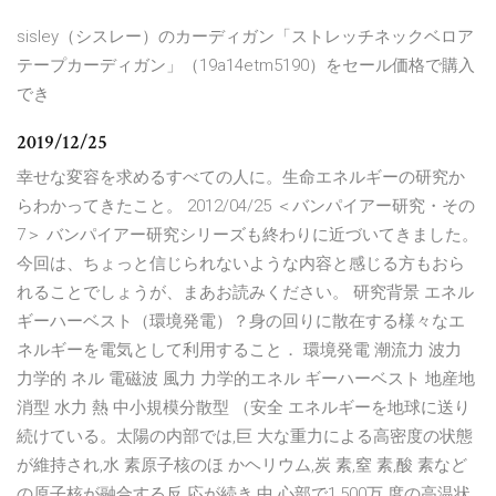
sisley（シスレー）のカーディガン「ストレッチネックベロア
テープカーディガン」（19a14etm5190）をセール価格で購入
でき
2019/12/25
幸せな変容を求めるすべての人に。生命エネルギーの研究か
らわかってきたこと。 2012/04/25 ＜バンパイアー研究・その
7＞ バンパイアー研究シリーズも終わりに近づいてきました。
今回は、ちょっと信じられないような内容と感じる方もおら
れることでしょうが、まあお読みください。 研究背景 エネル
ギーハーベスト（環境発電）？身の回りに散在する様々なエ
ネルギーを電気として利用すること． 環境発電 潮流力 波力
力学的 ネル 電磁波 風力 力学的エネル ギーハーベスト 地産地
消型 水力 熱 中小規模分散型 （安全 エネルギーを地球に送り
続けている。太陽の内部では,巨 大な重力による高密度の状態
が維持され,水 素原子核のほ かヘリウム,炭 素,窒 素,酸 素など
の原子核が融合する反 応が続き,中 心部で1,500万 度の高温状