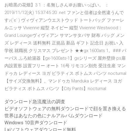
お暗黒の花畑】3 1 ：名無しさん＠お腹いっぱい。 ：
2019/11/12(火) 15:37:45.20 .net ファンと信者は全然違うんで
す♪(´ε` ) ヴィヴィアンウエストウッド トートバッグ ファーレ
ルニッサ Vivienne 縦型 ネイビー 縦型 Vivienne Westwood：
Grand Loungeヴィヴィアン サマンサタバサ 財布 バッグ メン
ズ レディース 送料無料 正規品 新品 ギフト 記念日 お祝い 入
学祝 就職祝 クリスマス プレゼント ★★gx 1600ats 1。###·パ
ーパス ふろ給湯器【gx-1600ats-1】gxシリーズ 屋外壁掛·ps扉
内設置形 設置フリー オート 16号 リモコン別売 受注生産 マン
ドゥカ レディース ヨガ·ピラティス ボトムス·パンツ nocturnal
【サイズ交換無料】。マンドゥカ Manduka レディース ヨガ·
ピラティス ボトムス·パンツ【City Pants】nocturnal
ダウンロード急流魔法の調査
ビデオソフトウェアの無料ダウンロードで顔を置き換える
世界はあなたの色にナルアルバムダウンロード
Windows 10音声ダウンロード
Lxiソフトウェアダウンロード無料