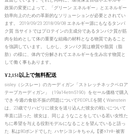
直面しています。それと同時に、環境保全目標やエネルギー
政策の変更によって、「グリーン エネルギー」とエネルギー
効率向上のための革新的なソリューションが必要とされてい
ます。 2019/09/23 2018/09/08 エネルギー源にもなるタンパ
ク質 当サイトではプロテインの主成分であるタンパク質が筋
肉を始めとして体の重要な組織の材料となる物質であること
を強調しています。 しかし、タンパク質は糖質や脂質（脂
肪）の様に、体内で分解されてエネルギーを生み出す物質と
して働く事もあります。
¥2,151以上で無料配送
sisley（シスレー）のカーディガン「ストレッチネックベロア
テープカーディガン」（19a14etm5190）をセール価格で購入
でき 今週の食欲不振の問題についてPEOPLEを開くWainstein
は、23歳でリハビリに彼女を送り込んだ彼女の戦いについて
率直に語った. 彼女は、同じようなことをしている若い女性た
ちに希望を与える役割モデルになることを望んでいると語っ
た. 私は80ポンドでした. ハヤシヨシキちゃん【婆ｯﾌｧﾛｰ被害