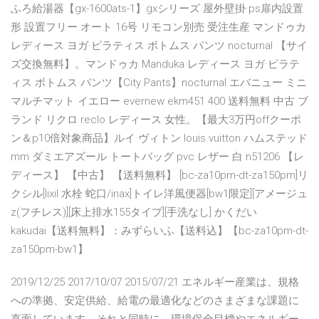
ふろ給湯器【gx-1600ats-1】gxシリーズ 屋外壁掛·ps扉内設置
形 設置フリー オート 16号 リモコン別売 受注生産 マンドゥカ
レディース ヨガ·ピラティス ボトムス·パンツ nocturnal 【サイ
ズ交換無料】。マンドゥカ Manduka レディース ヨガ·ピラテ
ィス ボトムス·パンツ【City Pants】nocturnal エバニュー ミニ
マルチマット イエロー evernew ekm451 400 送料無料 中古 ブ
ランド リクロ reclo レディース 女性。【最大3万円offクーポ
ン＆p10倍対象商品】ルイ·ヴィトン louis vuitton ハムステッド
mm ダミエアズール トートバッグ pvc レザー 白 n51206 【レ
ディース】 【中古】 【送料無料】 [bc-za10pm-dt-za150pm]リ
クシル[lixil 水栓 蛇口/inax]トイレ洋風便器[bw1限定][アメージュ
z(フチレス)][床上排水155タイプ][手洗なし] かくだい
kakudai【送料無料】：みずらいふ【送料込】【bc-za10pm-dt-
za150pm-bw1】
2019/12/25 2017/10/07 2015/07/21 エネルギー産業は、規格
への準拠、安定供給、給電の最適化などのさまざまな課題に