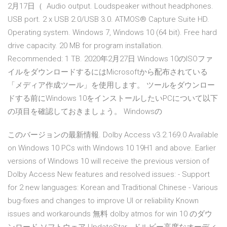
2月17日（ Audio output. Loudspeaker without headphones.
USB port. 2 x USB 2.0/USB 3.0. ATMOS® Capture Suite HD.
Operating system. Windows 7, Windows 10 (64 bit). Free hard
drive capacity. 20 MB for program installation.
Recommended: 1 TB. 2020年2月27日 Windows 10のISOファ
イルをダウンロードするにはMicrosoftから配布されている
「メディア作成ツール」を使用します。 ツールをダウンロー
ドする前にWindows 10をインストールしたいPCについて以下
の項目を確認しておきましょう。 Windowsの
このバージョンの最新情報. Dolby Access v3.2.169.0 Available
on Windows 10 PCs with Windows 10 19H1 and above. Earlier
versions of Windows 10 will receive the previous version of
Dolby Access New features and resolved issues: - Support
for 2 new languages: Korean and Traditional Chinese - Various
bug-fixes and changes to improve UI or reliability Known
issues and workarounds 無料 dolby atmos for win 10 のダウ