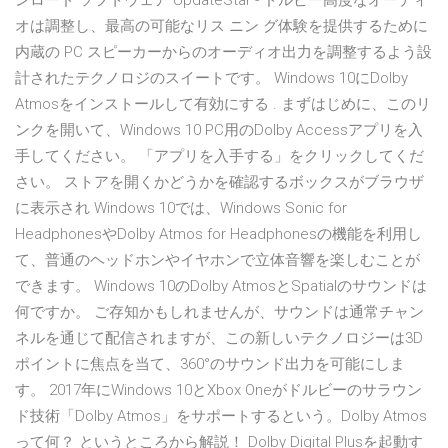
ンロード ソフトウェア UpdateStar - ドルビー高度なオーディ
オは調整し、最高の可能なリス ニン グ体験を提供するために
内蔵の PC スピーカーからのオーディオ出力を調整するよう設
計されたテクノロジのスイートです。 Windows 10にDolby
Atmosをインストールして有効にする . まずはじめに、このリ
ンクを開いて、Windows 10 PC用のDolby Accessアプリを入
手してください。 「アプリを入手する」をクリックしてくだ
さい。 ストアを開くかどうかを確認するボックスがブラウザ
に表示され Windows 10では、Windows Sonic for
HeadphonesやDolby Atmos for Headphonesの機能を利用し
て、普通のヘッドホンやイヤホンで立体音響を楽しむことが
できます。 Windows 10のDolby AtmosとSpatialのサウンドは
何ですか。 ご存知かもしれませんが、サウンドは通常チャン
ネルを通じて配信されますが、この新しいテクノロジーは3D
ポイントに焦点を当て、360°のサウンド出力を可能にしま
す。 2017年にWindows 10とXbox Oneがドルビーのサラウン
ド技術「Dolby Atmos」をサポートするという。Dolby Atmos
って何？ というところから解説！ Dolby Digital Plusを起動す