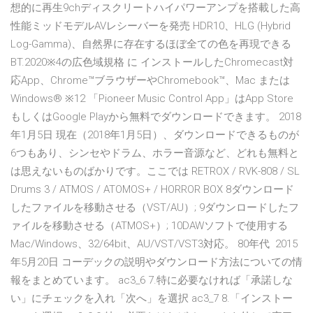
想的に再生9chディスクリートハイパワーアンプを搭載した高
性能ミッドモデルAVレシーバーを発売 HDR10、HLG (Hybrid
Log-Gamma)、自然界に存在するほぼ全ての色を再現できる
BT.2020※4の広色域規格 に インストールしたChromecast対
応App、Chrome™ブラウザーやChromebook™、Mac または
Windows® ※12 「Pioneer Music Control App」はApp Store
もしくはGoogle Playから無料でダウンロードできます。 2018
年1月5日 現在（2018年1月5日）、ダウンロードできるものが
6つもあり、シンセやドラム、ホラー音源など、どれも無料と
は思えないものばかりです。ここでは RETROX / RVK-808 / SL
Drums 3 / ATMOS / ATOMOS+ / HORROR BOX 8ダウンロード
したファイルを移動させる（VST/AU）; 9ダウンロードしたフ
ァイルを移動させる（ATMOS+）; 10DAWソフトで使用する
Mac/Windows、32/64bit、AU/VST/VST3対応。 80年代 2015
年5月20日 コーデックの説明やダウンロード方法についての情
報をまとめています。 ac3_6 7.特に必要なければ「承諾しな
い」にチェックを入れ「次へ」を選択 ac3_7 8.「インストー