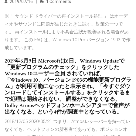
2019/07/16
1 Comments
※「 サウンド ドライバーの再インストール処理 」 はオーデ
ィオやサウンドに問題が生じたときに試す、対策の一つで
す。 再インストールにより不具合症状が改善される場合があ
ります。 この FAQ は、Windows 10 Pro バージョン 1903 で作
成しています。
2019年6月9日 Microsoftは6日、Windows Updateで
「更新プログラムのチェック」をクリックした
Windows 10ユーザー全員 されていれば、
「Windows 10、バージョン 1903の機能更新プログラ
ム」が利用可能になったと表示され、「今すぐダウ
ンロードしてインストールする」をクリックするま
で処理は開始されない。 調整ができなくなる、
Dolby Atmosヘッドフォン/ホームシアターで音声が
出なくなる、という4件が調査中となっている。
2018/12/05 2020/05/21 つまり、Atmosレシーバーを持ってい
なくても、ヘッドフォンの所有者であっても、ポジションオ