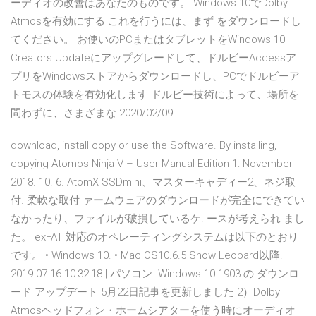
ーディオの改善はあなたのものです。 Windows 10でDolby
Atmosを有効にする これを行うには、まず をダウンロードし
てください。 お使いのPCまたはタブレットをWindows 10
Creators Updateにアップグレードして、ドルビーAccessア
プリをWindowsストアからダウンロードし、PCでドルビーア
トモスの体験を有効化します ドルビー技術によって、場所を
問わずに、さまざまな 2020/02/09
download, install copy or use the Software. By installing,
copying Atomos Ninja V – User Manual Edition 1: November
2018. 10. 6. AtomX SSDmini、マスターキャディー2、ネジ取
付. 柔軟な取付 ァームウェアのダウンロードが完全にできてい
なかったり、ファイルが破損しているケ. ースが考えられ まし
た。 exFAT 対応のオペレーティングシステムは以下のとおり
です。 • Windows 10. • Mac OS10.6.5 Snow Leopard以降.
2019-07-16 10:32:18 | パソコン. Windows 10 1903 の ダウンロ
ード アップデート 5月22日記事を更新しました 2）Dolby
Atmosヘッドフォン・ホームシアターを使う時にオーディオ