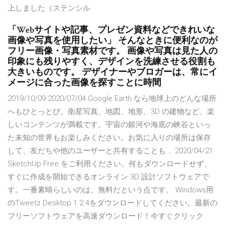
上しました（ステンシル
「Webサイトや記事、プレゼン資料などできれいな
画像や写真を使用したい」 そんなときに便利なのが
フリー画像・写真素材です。 画像や写真は見た人の
印象にも残りやすく、デザインを洗練させる役割も
大きいものです。 デザイナーやブロガーは、常にイ
メージに合った画像を探すことに時間
2019/10/09 2020/07/04 Google Earth なら地球上のどんな場所
へもひとっとび。衛星写真、地図、地形、3D の建物など、楽
しいコンテンツが満載です。宇宙の銀河や海底の峡谷といっ
た未知の世界もお楽しみください。お気に入りの場所は保存
して、友だちや他のユーザーと共有することも … 2020/04/21
SketchUp Free をご利用ください。何もダウンロードせず、
すぐに作成を開始できるオンライン 3D 設計ソフトウェアで
す。一番素晴らしいのは、無料だという点です。 Windows用
のTweetz Desktop 1.2.4をダウンロードしてください。最新の
フリーソフトウェアを高速ダウンロード！今すぐクリック