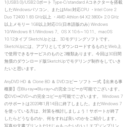
1(USB3.0)/USB2.0ポート Type-C/standard Aコネクターを搭載
したWindowsパソコン、またはMac対応CPU ・Intel Core 2
Duo T2400 1.83 GHz以上 ・AMD Athlon 64 X2 3800+ 2.0 GHz
以上メモリー 1GB以上対応OS(日本語版のみ) Windows
10/Windows 8.1/Windows 7、OS X 10.6～10.11、macOS
10.12タイプ SketchUpとは、3Dモデリングソフトです。
SketchUpには、アプリとしてダウンロードするものとWeb上
で使用できるサービスのものと2種類あります。今回は30日間
無償のダウンロード版SketchUpでモデリング制作をしていき
たいと思います。
AnyDVD HD ＆ Clone BD ＆ DVDコピー ソフト 一式【出来る事
概要】①Blu-ray⇒Blu-rayへの完全コピーが可能でございます。
②DVD⇒DVDへの完全コピーが可能でございます。 Windows 7
のサポートは2020年1月14日に終了しました。まだWindows 7
を使っている方は、対策を検討しましょう！サポートが終了
したらどうなるのか、何をすれば良いのかをご紹介します。
写真や文書プリントだけじゃもったいない！エプソンプリン