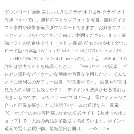
ダウンロード画像 美しい大きなクラゲ 水中世界 クラゲ 水中
海洋 iStockでは、無料のストックフォトを毎週、無料のイラ
スト素材や映像を毎月ダウンロードできます。お好きなスト
ックイメージをいつでもご自由にご利用ください。 ♯ ♭ ♪ 最
強ソフトの集合体です！！ ♯ ♭ ♪ 製 品 Windows 64bit ダウン
ロード版/日本語 DVDFab 11 Multilingual / DVD/Blu-ray / 4K
Ultra HD / WinPC ＋DVDFab Player6 のセット品 DVDFab 11の
詳細は参考サイトを確認ください！ 「Webサイトや記事、プ
レゼン資料などできれいな画像や写真を使用したい」 そんな
ときに便利なのがフリー画像・写真素材です。 画像や写真は
見た人の印象にも残りやすく、デザインを洗練させる役割も
大きいものです。 デザイナーやブロガーは、常にイメージに
合った画像を探すことに時間 TVゲームの通販なら、家電・
PC・ホビーの大型専門店Joshinの公式サイト【Joshin webシ
ョップ】で！人気の商品を多数取り揃えています。ポイント
還元で賢くお買い物。最短翌日お届け。 USB3.1 Gen