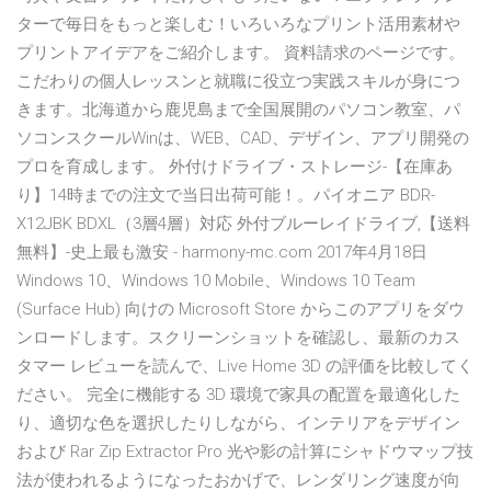
ターで毎日をもっと楽しむ！いろいろなプリント活用素材や
プリントアイデアをご紹介します。 資料請求のページです。
こだわりの個人レッスンと就職に役立つ実践スキルが身につ
きます。北海道から鹿児島まで全国展開のパソコン教室、パ
ソコンスクールWinは、WEB、CAD、デザイン、アプリ開発の
プロを育成します。 外付けドライブ・ストレージ-【在庫あ
り】14時までの注文で当日出荷可能！。パイオニア BDR-
X12JBK BDXL（3層4層）対応 外付ブルーレイドライブ,【送料
無料】-史上最も激安 - harmony-mc.com 2017年4月18日
Windows 10、Windows 10 Mobile、Windows 10 Team
(Surface Hub) 向けの Microsoft Store からこのアプリをダウ
ンロードします。スクリーンショットを確認し、最新のカス
タマー レビューを読んで、Live Home 3D の評価を比較してく
ださい。 完全に機能する 3D 環境で家具の配置を最適化した
り、適切な色を選択したりしながら、インテリアをデザイン
および Rar Zip Extractor Pro 光や影の計算にシャドウマップ技
法が使われるようになったおかげで、レンダリング速度が向