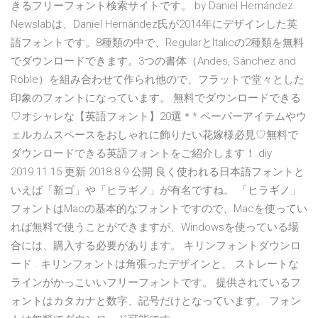
きるフリーフォント検索サイトです。 by Daniel Hernández.
Newslabは、Daniel Hernández氏が2014年にデザインした英
語フォントです。8種類の中で、RegularとItalicの2種類を無料
でダウンロードできます。3つの書体（Andes, Sánchez and
Roble）を組み合わせて作られ他ので、フラットで堂々とした
印象のフォントになっています。 無料でダウンロードできる
♡オシャレな【英語フォント】20選＊* ペーパーアイテムやウ
ェルカムスペースをおしゃれに飾りたい花嫁様必見♡無料で
ダウンロードできる英語フォントをご紹介します！ diy
2019.11.15 更新 2018.8.9 公開 良く使われる日本語フォントと
いえば「新ゴ」や「ヒラギノ」が有名ですね。 「ヒラギノ」
フォントはMacの基本的なフォントですので、Macを使ってい
れば無料で使うことができますが、Windowsを使っている場
合には、購入する必要があります。 キリンフォントダウンロ
ード . キリンフォントは角張ったデザインと、 ストレートな
ラインがかっこいいフリーフォントです。 提供されているフ
ォントはカタカナと数字、記号だけとなっています。 フォン