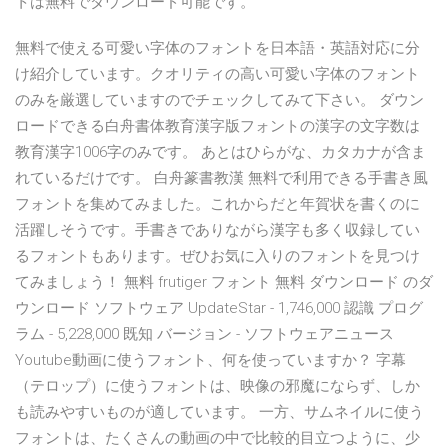
トは無料でダウンロード可能です。
無料で使える可愛い字体のフォントを日本語・英語対応に分
け紹介しています。クオリティの高い可愛い字体のフォント
のみを厳選していますのでチェックしてみて下さい。 ダウン
ロードできる白舟書体教育漢字版フォントの漢字の文字数は
教育漢字1006字のみです。 あとはひらがな、カタカナが含ま
れているだけです。 白舟篆書教漢 無料で利用できる手書き風
フォントを集めてみました。これからだと年賀状を書くのに
活躍しそうです。手書きでありながら漢字も多く収録してい
るフォントもあります。ぜひお気に入りのフォントを見つけ
てみましょう！ 無料 frutiger フォント 無料 ダウンロード のダ
ウンロード ソフトウェア UpdateStar - 1,746,000 認識 プログ
ラム - 5,228,000 既知 バージョン - ソフトウェアニュース
Youtube動画に使うフォント、何を使っていますか？ 字幕
（テロップ）に使うフォントは、映像の邪魔にならず、しか
も読みやすいものが適しています。 一方、サムネイルに使う
フォントは、たくさんの動画の中で比較的目立つように、少